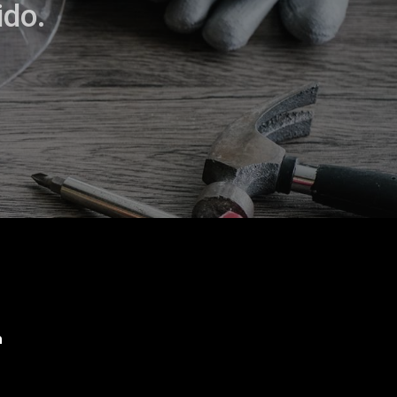
ido.
m