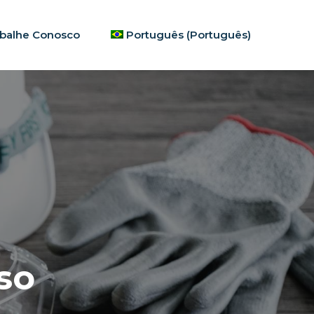
abalhe Conosco
Português
(
Português
)
so