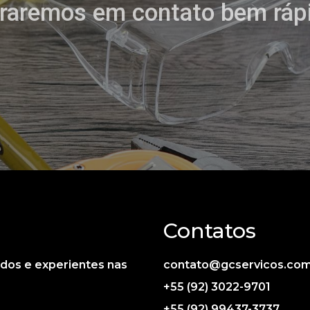
raremos em contato bem ráp
Contatos
cados e experientes nas
contato@gcservicos.co
+55 (92) 3022-9701
+55 (92) 99437-3737