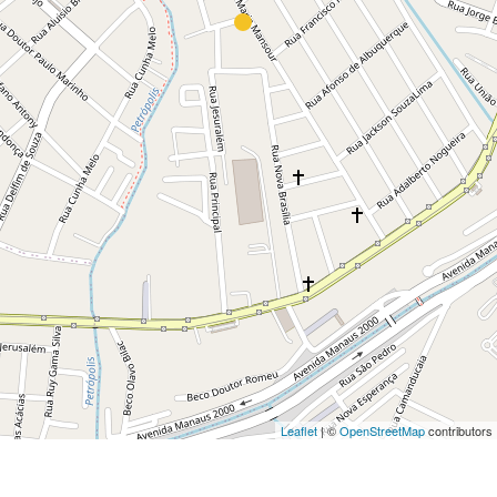
Leaflet
| ©
OpenStreetMap
contributors