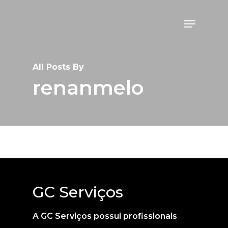
Skip
Menu
to
Close
main
Menu
content
All Posts By
renanmelo
GC Serviços
A GC Serviços possui profissionais